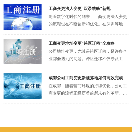
面清单”也在不断更新。那么，企业如何适
工商变更法人变更“双录核验”新规
应“负面清单”的更新，顺利完成经营范围的
随着数字化时代的到来，工商变更法人变更
变更呢？ 一、了解“负面清单”的更新内容
的流程也在不断创新和优化。在深圳等地
“负面清单”是指禁止或限制企业进入的特定
区，工商系统已经全面进入“双录”刷脸时
行业或领域。随着监管政策的变化，“负面
代，实现了网上验证全流程办理。那
清单”的内容也在不断更新。企业应及时关
工商变更地址变更“跨区迁移”全攻略
么，“双录核验”新规究竟是什么？它又如何
注相关政策动态，了解“负面清单”的更新内
公司地址变更，尤其是跨区迁移，是许多企
影响工商变更法人变更的流程呢？ 一、了
容。例如，某些行业可能因环保、安全等原
业都会遇到的问题。跨区迁移不仅涉及工商
解“双录核验”新规 “双录核验”是指通过音视
因被列入“负面清单”，企业就无法再将这些
变更，还涉及税务、银行、社保等多个方面
频双录签名技术，实现远程身份验证和电子
行业纳入经营范围。同时，一些新兴行业或
的变更，流程复杂、耗时较长。那么，如何
签名的一种新型验证方式。在工商变更法人
成都公司工商变更新规落地如何高效完成
领域可能因政策支持而被移出“负面清单”，
才能顺利完成工商变更地址的跨区迁移呢？
变更中，“双录核验”新规要求申请人在办理
企业就可以考虑将这些行业纳入经营范围以
在成都，随着营商环境的持续优化，公司工
以下是一份全攻略，供企业参考。 一、了解
变更手续时，通过手机扫描商事登记PDF上
拓展业务。 二、评估变更经营范围的可行性
商变更的流程正经历着前所未有的革新。从
跨区迁移的基本流程 跨区迁移的基本流程包
的二维码，进入“音视频双录”签名文件预览
在了解“负面清单”的更新内容后，企业应评
企业信息变更“一件事”的整合办理，到跨部
括迁入地申请、迁出地办理、迁入地完成变
页面。申请人需进行实名认证，听取语音播
估变更经营范围的可行性。首先，企业应确
门数据的实时共享，一系列新规的落地让工
更登记三个步骤。企业需要先到新地址所属
报并回答系统提示问题，完成电子签名后提
保拟增加的经营范围符合国家产业政策和行
商变更变得更加高效、便捷。那么，作为成
的工商局办理迁入手续，提交申请书、营业
交申请。这一新规的实施，使得申请人无需
业管理的规定。其次，企业应评估自身是否
都的企业主，如何才能高效完成工商变更
执照副本复印件等相关材料，申请将企业登
再到现场核验证件，实现了远程办理和全流
具备与拟增加的经营范围相适应的住所或经
呢？ 一、了解新规，把握变革方向 成都市